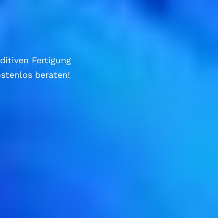
itiven Fertigung
stenlos beraten!